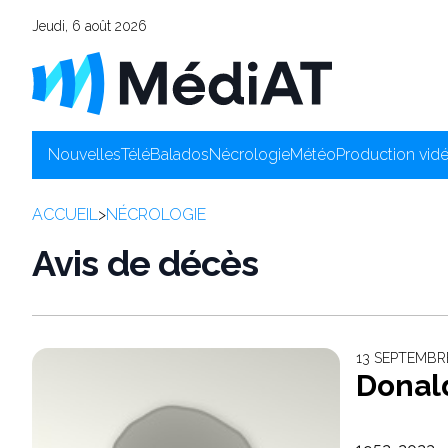
Jeudi, 6 août 2026
Nouvelles
Télé
Balados
Nécrologie
Météo
Production vid
ACCUEIL
>
NÉCROLOGIE
Avis de décès
13 SEPTEMBRE
Donal