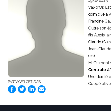
1952-2023
Val-d'Or: Es
domicilié à 
Francine Gau
Outre son ép
fils Alexis; 
Claude (Suza
Jean-Claude 
(es).
M. Guimont s
Centrale à
Une dernière
PARTAGER CET AVIS
Coopérative 