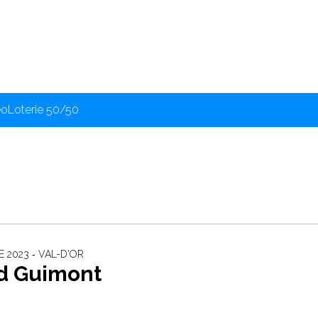
éo
Loterie 50/50
 2023 ‐ VAL-D'OR
d Guimont