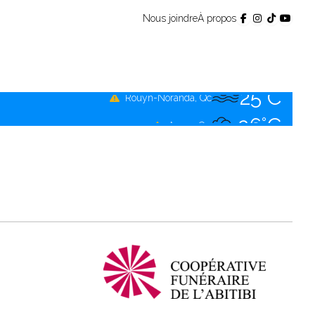
25°C
Témiscamingue, Qc
Nous joindre
À propos
25°C
La Sarre, Qc
26°C
Val-d'Or, Qc
25°C
Rouyn-Noranda, Qc
26°C
Amos, Qc