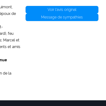
Guimont,
Voir l'avis original
, époux de
Message de sympathies
t-
ard), feu
; Marcel et
ents et amis
enue
n de la