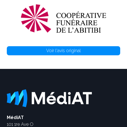
Voir l'avis original
MédiAT
101 1re Ave O