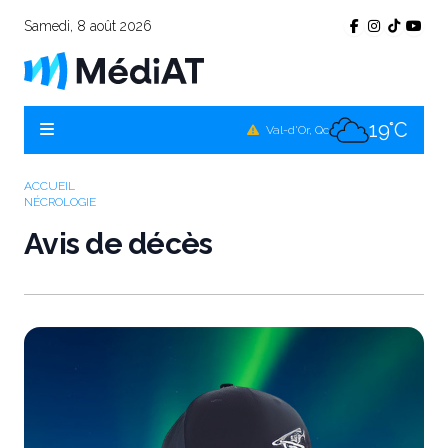
Samedi, 8 août 2026
20°C
Témiscamingue, Qc
20°C
La Sarre, Qc
19°C
Val-d'Or, Qc
19°C
Rouyn-Noranda, Qc
ACCUEIL
NÉCROLOGIE
19°C
Amos, Qc
Avis de décès