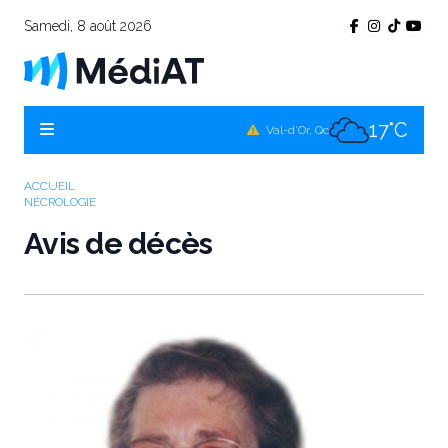
Samedi, 8 août 2026
16°C
Témiscamingue, Qc
18°C
La Sarre, Qc
17°C
Val-d'Or, Qc
16°C
Rouyn-Noranda, Qc
ACCUEIL
NÉCROLOGIE
17°C
Amos, Qc
Avis de décès