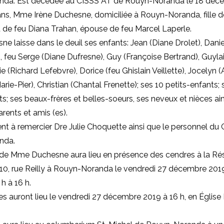
da: Est décédée au CISSS AT de Rouyn-Noranda le 18 déc
ans, Mme Irène Duchesne, domiciliée à Rouyn-Noranda, fille 
de feu Diana Trahan, épouse de feu Marcel Laperle.
 laisse dans le deuil ses enfants: Jean (Diane Drolet), Danie
 feu Serge (Diane Dufresne), Guy (Françoise Bertrand), Guylai
e (Richard Lefebvre), Dorice (feu Ghislain Veillette), Jocelyn (
ie-Pier), Christian (Chantal Frenette); ses 10 petits-enfants; s
ts; ses beaux-frères et belles-soeurs, ses neveux et nièces ai
ents et amis (es).
ient à remercier Dre Julie Choquette ainsi que le personnel du
nda.
n de Mme Duchesne aura lieu en présence des cendres à la Ré
 10, rue Reilly à Rouyn-Noranda le vendredi 27 décembre 2019
 h à 16 h.
les auront lieu le vendredi 27 décembre 2019 à 16 h, en Églis