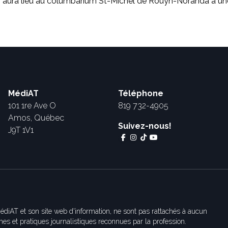
n aura lieu au columbarium St-Michel de Rouyn-Noranda à un
MédiAT
Téléphone
101 1re Ave O
819 732-4905
Amos, Québec
Suivez-nous!
J9T 1V1
édiAT et son site web d'information, ne sont pas rattachés à aucun
es et pratiques journalistiques reconnues par la profession.