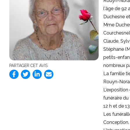
Rouyn-Noran
l'âge de 92 
Duchesne et 
Mme Duchesne
Courchesne),
Claude, Sylvi
Stéphane (Mar
petits-enfan
nombreux par
PARTAGER CET AVIS
La famille t
Rouyn-Nora
L'expositio
funéraire du
12 h et de 13
Les funérail
Conception.