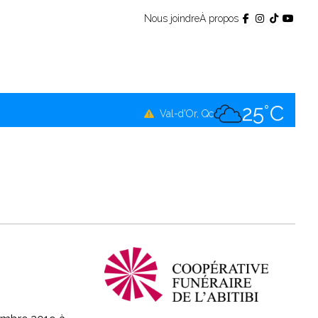
Nous joindre
À propos
25°C
Témiscamingue, Qc
25°C
La Sarre, Qc
25°C
Val-d'Or, Qc
24°C
Rouyn-Noranda, Qc
25°C
Amos, Qc