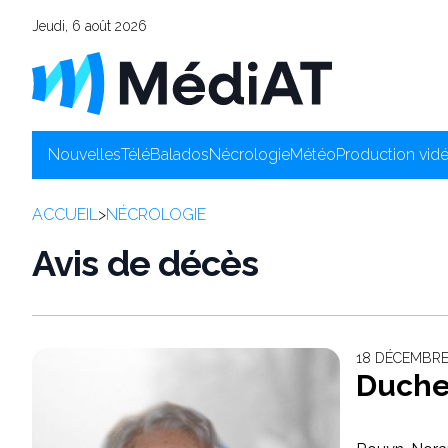
Jeudi, 6 août 2026
Nouvelles
Télé
Balados
Nécrologie
Météo
Production vid
ACCUEIL
>
NÉCROLOGIE
Avis de décès
18 DÉCEMBRE
Duche