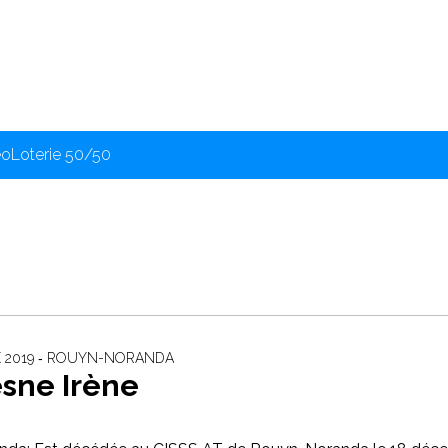
éo
Loterie 50/50
 2019 ‐ ROUYN-NORANDA
sne Irène