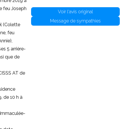
embre 2019 à
de feu Joseph
Voir l'avis original
Message de sympathies
l (Colette
ne, feu
Annie),
es 5 arrière-
nsi que de
 CISSS AT de
sidence
, de 10 h à
e Immaculée-