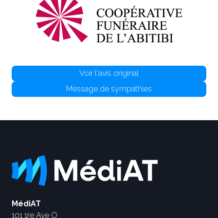
Voir l'avis original
Message de sympathies
MédiAT
101 1re Ave O