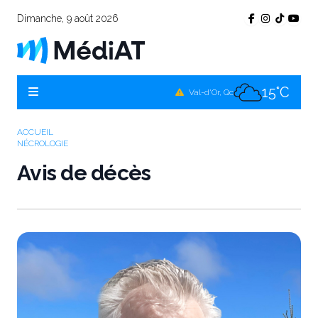
Dimanche, 9 août 2026
14°C
Témiscamingue, Qc
14°C
La Sarre, Qc
15°C
Val-d'Or, Qc
11°C
Rouyn-Noranda, Qc
ACCUEIL
NÉCROLOGIE
15°C
Amos, Qc
Avis de décès