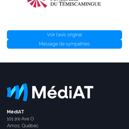
Voir l'avis original
Message de sympathies
MédiAT
101 1re Ave O
Amos, Québec