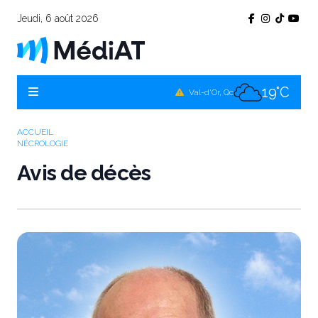
Jeudi, 6 août 2026
16°C
Témiscamingue, Qc
17°C
La Sarre, Qc
19°C
Val-d'Or, Qc
17°C
Rouyn-Noranda, Qc
ACCUEIL
NÉCROLOGIE
19°C
Amos, Qc
Avis de décès