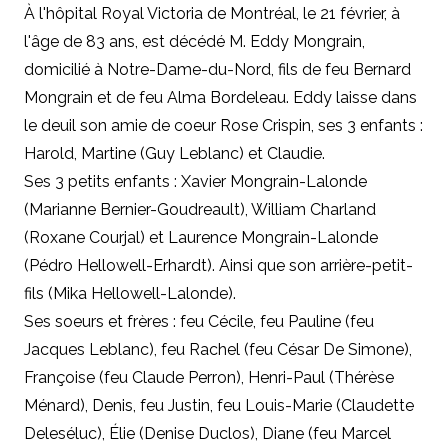
À l'hôpital Royal Victoria de Montréal, le 21 février, à
l'âge de 83 ans, est décédé M. Eddy Mongrain,
domicilié à Notre-Dame-du-Nord, fils de feu Bernard
Mongrain et de feu Alma Bordeleau. Eddy laisse dans
le deuil son amie de coeur Rose Crispin, ses 3 enfants :
Harold, Martine (Guy Leblanc) et Claudie.
Ses 3 petits enfants : Xavier Mongrain-Lalonde
(Marianne Bernier-Goudreault), William Charland
(Roxane Courjal) et Laurence Mongrain-Lalonde
(Pédro Hellowell-Erhardt). Ainsi que son arrière-petit-
fils (Mika Hellowell-Lalonde).
Ses soeurs et frères : feu Cécile, feu Pauline (feu
Jacques Leblanc), feu Rachel (feu César De Simone),
Françoise (feu Claude Perron), Henri-Paul (Thérèse
Ménard), Denis, feu Justin, feu Louis-Marie (Claudette
Deleséluc), Élie (Denise Duclos), Diane (feu Marcel