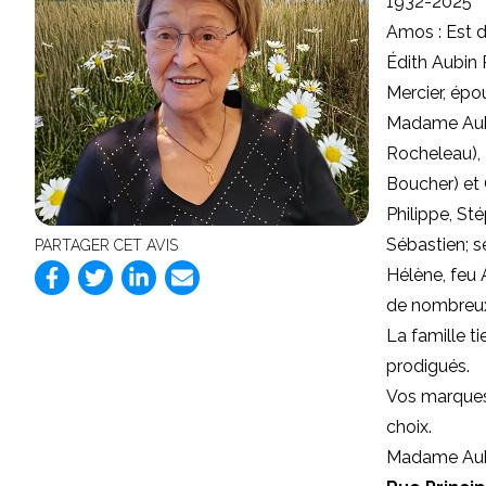
1932-2025
Amos : Est 
Édith Aubin 
Mercier, épo
Madame Aubin
Rocheleau), 
Boucher) et 
Philippe, Sté
Sébastien; s
PARTAGER CET AVIS
Hélène, feu 
de nombreux 
La famille t
prodigués.
Vos marques
choix.
Madame Aubin