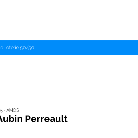
éo
Loterie 50/50
25 ‐ AMOS
Aubin Perreault