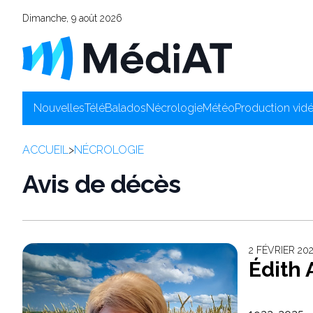
Dimanche, 9 août 2026
Nouvelles
Télé
Balados
Nécrologie
Météo
Production vid
ACCUEIL
>
NÉCROLOGIE
Avis de décès
2 FÉVRIER 20
Édith 