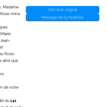
ns, Madame
Voir l'avis original
eu Rose-Anna
Message de sympathies
cques
 (Mario
, Jean-
et
feu Rose-
s ainsi que
ins
n de votre
ibi du
141