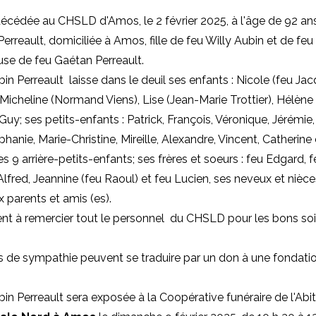
décédée au CHSLD d'Amos, le 2 février 2025, à l'âge de 92 a
Perreault, domiciliée à Amos, fille de feu Willy Aubin et de f
use de feu Gaétan Perreault.
 Perreault laisse dans le deuil ses enfants : Nicole (feu Ja
Micheline (Normand Viens), Lise (Jean-Marie Trottier), Hélène
Guy; ses petits-enfants : Patrick, François, Véronique, Jérémie
phanie, Marie-Christine, Mireille, Alexandre, Vincent, Catherine 
es 9 arrière-petits-enfants; ses frères et soeurs : feu Edgard, 
Alfred, Jeannine (feu Raoul) et feu Lucien, ses neveux et nièce
parents et amis (es).
ient à remercier tout le personnel du CHSLD pour les bons so
 de sympathie peuvent se traduire par un don à une fondatio
 Perreault sera exposée à la Coopérative funéraire de l'Abit