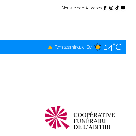
Nous joindre
À propos
14°C
Témiscamingue, Qc
14°C
La Sarre, Qc
15°C
Val-d'Or, Qc
12°C
Rouyn-Noranda, Qc
15°C
Amos, Qc