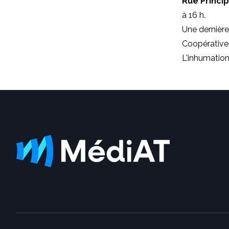
Rue Princi
à 16 h.
Une dernière
Coopérative 
L'inhumation