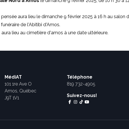
pale Nord à Amos
le dimanche 9 février 2025, de 10 h 30 à 12
 pensée aura lieu le dimanche 9 février 2025 à 16 h au salon d
funéraire de l'Abitibi d'Amos.
 aura lieu au cimetière d'amos à une date ultérieure.
MédiAT
Téléphone
101 1re Ave O
819 732-4905
Amos, Québec
Suivez-nous!
J9T 1V1