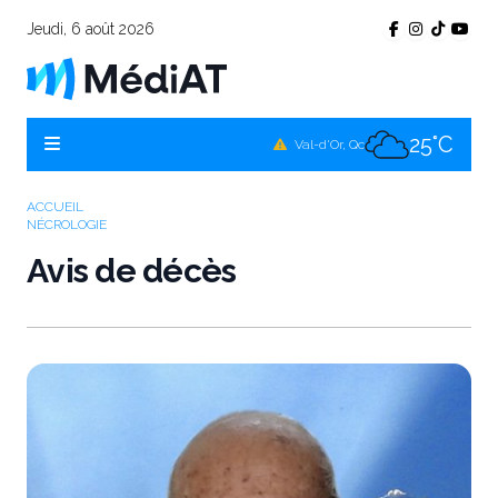
Jeudi, 6 août 2026
25°C
Témiscamingue, Qc
25°C
La Sarre, Qc
25°C
Val-d'Or, Qc
25°C
Rouyn-Noranda, Qc
ACCUEIL
NÉCROLOGIE
25°C
Amos, Qc
Avis de décès