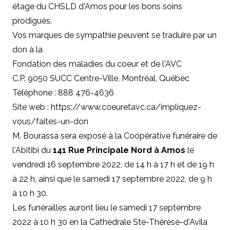
étage du CHSLD d'Amos pour les bons soins
prodigués.
Vos marques de sympathie peuvent se traduire par un
don à
la
Fondation des maladies du coeur et de l'AVC
C.P. 9050 SUCC Centre-Ville, Montréal, Québec
Téléphone : 888 476-4636
Site web : https://www.coeuretavc.ca/impliquez-
vous/faites-un-don
M. Bourassa sera exposé à la Coopérative funéraire de
l'Abitibi du
141 Rue Principale Nord à Amos
le
vendredi 16 septembre 2022, de 14 h à 17 h et de 19 h
à 22 h, ainsi que le samedi 17 septembre 2022, de 9 h
à 10 h 30.
Les funérailles auront lieu le samedi 17 septembre
2022 à 10 h 30 en la Cathédrale Ste-Thérèse-d'Avila