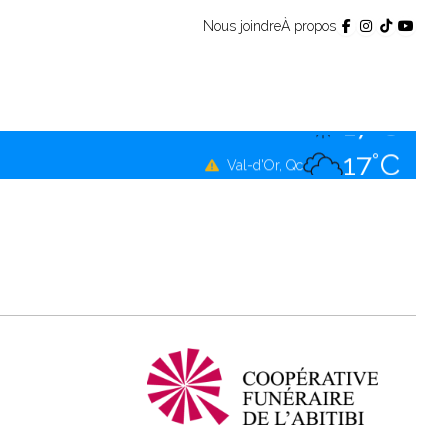
Nous joindre
À propos
17°C
Témiscamingue, Qc
17°C
La Sarre, Qc
17°C
Val-d'Or, Qc
17°C
Rouyn-Noranda, Qc
17°C
Amos, Qc