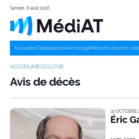
Samedi, 8 août 2026
Nouvelles
Télé
Balados
Nécrologie
Météo
Production vid
ACCUEIL
>
NÉCROLOGIE
Avis de décès
31 OCTOBRE
Éric G