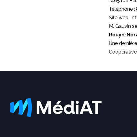
1405 rue Pe
Téléphone :
Site web :
ht
M. Gauvin se
Rouyn-No
Une dernière
Coopérative 