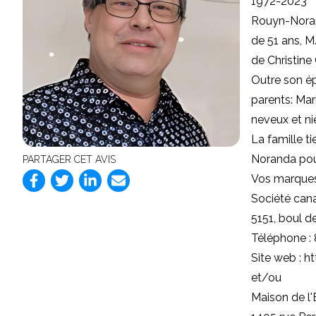
1972-2023
Rouyn-Noran
de 51 ans, M
de Christine
Outre son ép
parents: Mar
neveux et ni
La famille t
Noranda pour
PARTAGER CET AVIS
Vos marques
Société can
5151, boul d
Téléphone :
Site web :
ht
et/ou
Maison de l