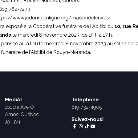
rreault Est, Rouyn-Noranda, Québec
 819 762-7273
tps://www.jedonneenligne.org/maisondelenvol/
ra exposé à la Coopérative funéraire de l'Abitibi du
10, rue Re
randa
le mercredi 8 novembre 2023, de 15 h à 17 h.
 pensée aura lieu le mercredi 8 novembre 2023 au salon de l
funéraire de l'Abitibi de Rouyn-Noranda.
MédiAT
Téléphone
101 1re Ave O
819 732-4905
Amos, Québec
Suivez-nous!
J9T 1V1