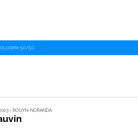
éo
Loterie 50/50
 2023 ‐ ROUYN-NORANDA
auvin