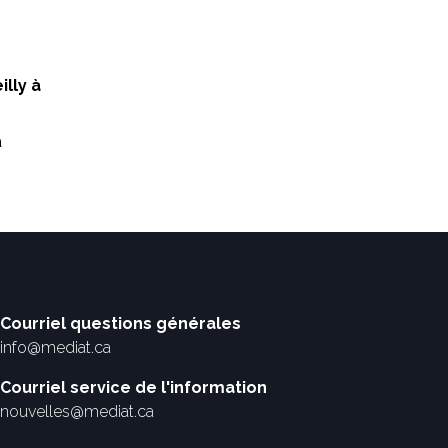
illy à
a
Courriel questions générales
info@mediat.ca
Courriel service de l'information
nouvelles@mediat.ca