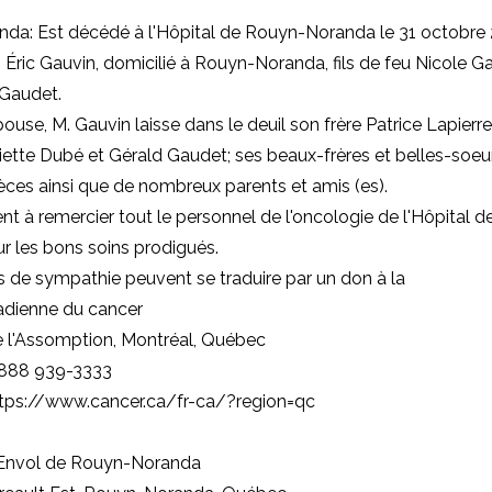
da: Est décédé à l'Hôpital de Rouyn-Noranda le 31 octobre 
. Éric Gauvin, domicilié à Rouyn-Noranda, fils de feu Nicole G
 Gaudet.
ouse, M. Gauvin laisse dans le deuil son frère Patrice Lapierr
iette Dubé et Gérald Gaudet; ses beaux-frères et belles-soeur
èces ainsi que de nombreux parents et amis (es).
ient à remercier tout le personnel de l'oncologie de l'Hôpital 
 les bons soins prodigués.
 de sympathie peuvent se traduire par un don à la
adienne du cancer
e l'Assomption, Montréal, Québec
 888 939-3333
tps://www.cancer.ca/fr-ca/?region=qc
'Envol de Rouyn-Noranda