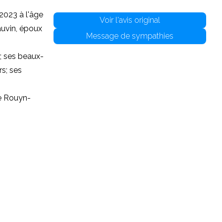
2023 à l'âge
Voir l'avis original
auvin, époux
Message de sympathies
e; ses beaux-
s; ses
de Rouyn-