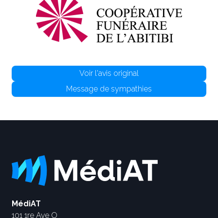
Voir l'avis original
Message de sympathies
MédiAT
101 1re Ave O