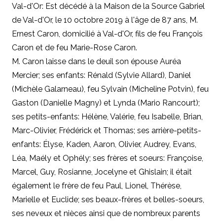
Val-d'Or: Est décédé à la Maison de la Source Gabriel
de Val-d'Or, le 10 octobre 2019 à l'âge de 87 ans, M.
Ernest Caron, domicilié à Val-d'Or, fils de feu François
Caron et de feu Marie-Rose Caron.
M. Caron laisse dans le deuil son épouse Auréa
Mercier; ses enfants: Rénald (Sylvie Allard), Daniel
(Michèle Galarneau), feu Sylvain (Micheline Potvin), feu
Gaston (Danielle Magny) et Lynda (Mario Rancourt);
ses petits-enfants: Hélène, Valérie, feu Isabelle, Brian,
Marc-Olivier, Frédérick et Thomas; ses arrière-petits-
enfants: Élyse, Kaden, Aaron, Olivier, Audrey, Evans,
Léa, Maély et Ophély; ses frères et soeurs: Françoise,
Marcel, Guy, Rosianne, Jocelyne et Ghislain; il était
également le frère de feu Paul, Lionel, Thérèse,
Marielle et Euclide; ses beaux-frères et belles-soeurs,
ses neveux et nièces ainsi que de nombreux parents