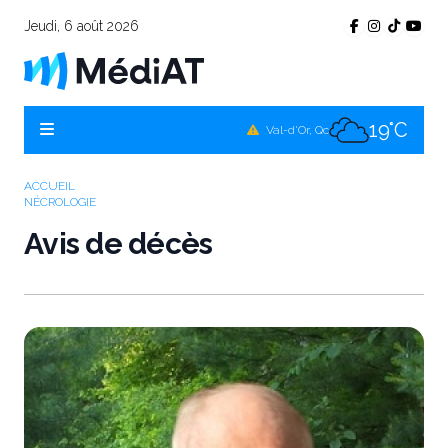
Jeudi, 6 août 2026
16°C
Témiscamingue, Qc
17°C
La Sarre, Qc
19°C
Val-d'Or, Qc
18°C
Rouyn-Noranda, Qc
ACCUEIL
NÉCROLOGIE
19°C
Amos, Qc
Avis de décès