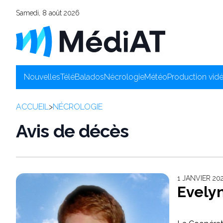
Samedi, 8 août 2026
Nouvelles
Télé
Balados
Nécrologie
Météo
Production vid
ACCUEIL
>
NÉCROLOGIE
Avis de décès
1 JANVIER 20
Evely