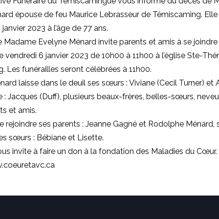
ive Funéraire du Témiscamingue vous informe du décès de
ard épouse de feu Maurice Lebrasseur de Témiscaming. Elle
 janvier 2023 à l’âge de 77 ans.
e Madame Evelyne Ménard invite parents et amis à se joindre 
, le vendredi 6 janvier 2023 de 10h00 à 11h00 à l’église Ste-Thé
 Les funérailles seront célébrées à 11h00.
d laisse dans le deuil ses sœurs : Viviane (Cecil Turner) et A
e : Jacques (Duff), plusieurs beaux-frères, belles-sœurs, neveu
ts et amis.
tie rejoindre ses parents : Jeanne Gagné et Rodolphe Ménard, 
es sœurs : Bébiane et Lisette.
ous invite à faire un don à la fondation des Maladies du Cœur.
.coeuretavc.ca