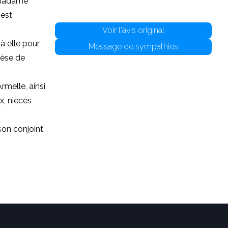
 Madame
 est
Voir l'avis original
à elle pour
Message de sympathies
rèse de
rmelle, ainsi
x, nièces
son conjoint