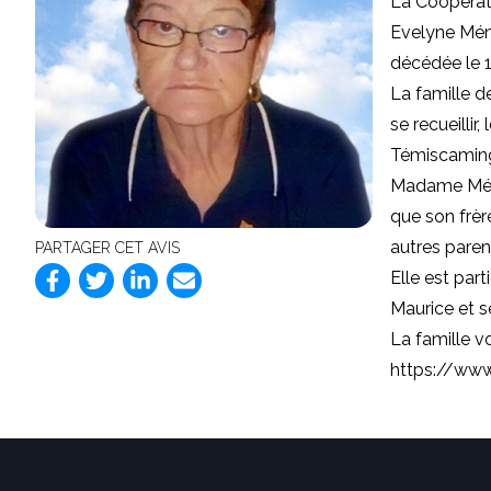
La Coopérat
Evelyne Mén
décédée le 1
La famille d
se recueillir
Témiscaming.
Madame Ménar
que son frèr
autres paren
PARTAGER CET AVIS
Elle est par
Maurice et s
La famille v
https://www