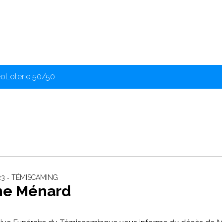
éo
Loterie 50/50
23 ‐ TÉMISCAMING
ne Ménard