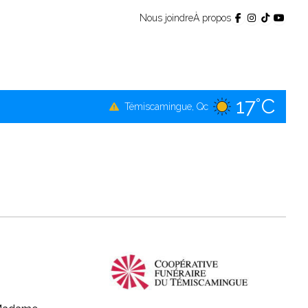
Nous joindre
À propos
17°C
Témiscamingue, Qc
20°C
La Sarre, Qc
19°C
Val-d'Or, Qc
18°C
Rouyn-Noranda, Qc
19°C
Amos, Qc