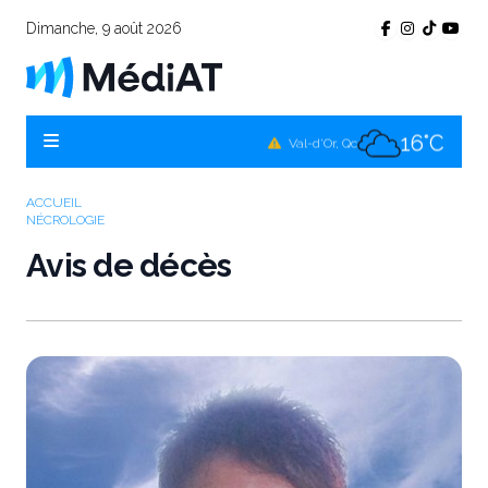
Dimanche, 9 août 2026
16°C
Témiscamingue, Qc
16°C
La Sarre, Qc
16°C
Val-d'Or, Qc
15°C
Rouyn-Noranda, Qc
ACCUEIL
NÉCROLOGIE
16°C
Amos, Qc
Avis de décès