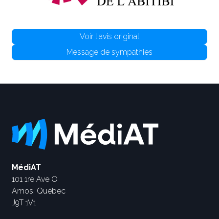
Voir l'avis original
Message de sympathies
MédiAT
101 1re Ave O
Amos, Québec
J9T 1V1