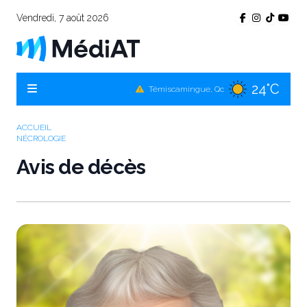
Vendredi, 7 août 2026
24°C
Témiscamingue, Qc
24°C
La Sarre, Qc
26°C
Val-d'Or, Qc
ACCUEIL
NÉCROLOGIE
24°C
Rouyn-Noranda, Qc
Avis de décès
26°C
Amos, Qc