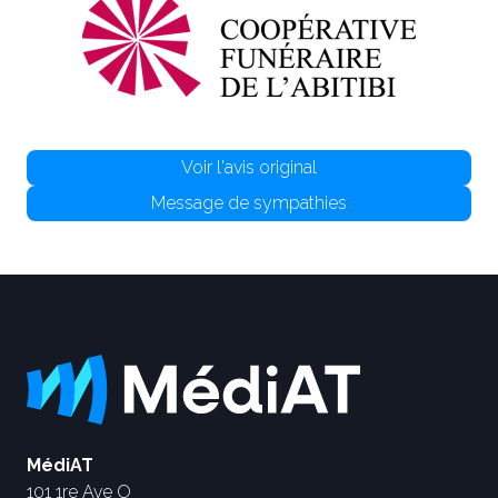
Voir l'avis original
Message de sympathies
MédiAT
101 1re Ave O