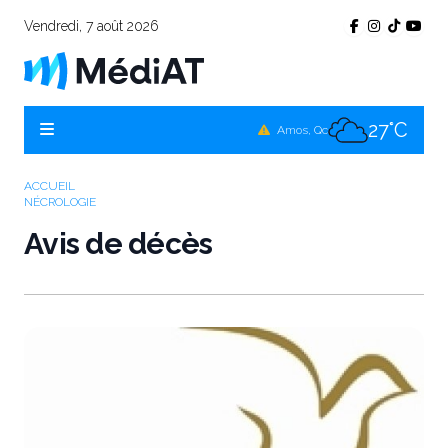
26°C
La Sarre, Qc
Vendredi, 7 août 2026
27°C
Val-d'Or, Qc
26°C
Rouyn-Noranda, Qc
27°C
Amos, Qc
26°C
Témiscamingue, Qc
ACCUEIL
NÉCROLOGIE
Avis de décès