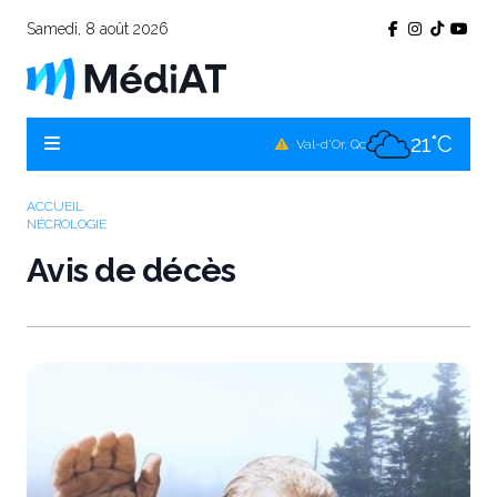
Samedi, 8 août 2026
20°C
Témiscamingue, Qc
19°C
La Sarre, Qc
21°C
Val-d'Or, Qc
20°C
Rouyn-Noranda, Qc
ACCUEIL
NÉCROLOGIE
21°C
Amos, Qc
Avis de décès