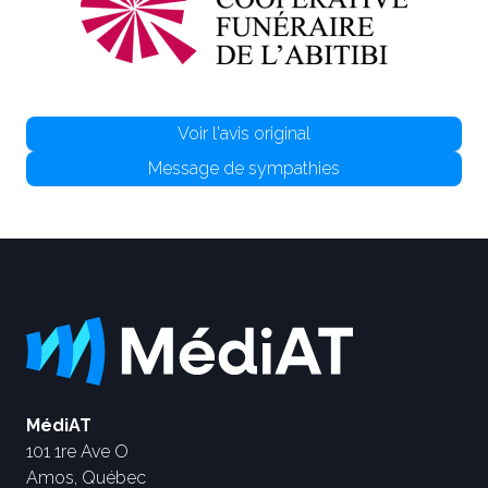
Voir l'avis original
Message de sympathies
MédiAT
101 1re Ave O
Amos, Québec