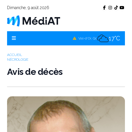
Dimanche, 9 août 2026
16°C
Témiscamingue, Qc
16°C
La Sarre, Qc
17°C
Val-d'Or, Qc
13°C
Rouyn-Noranda, Qc
ACCUEIL
NÉCROLOGIE
17°C
Amos, Qc
Avis de décès