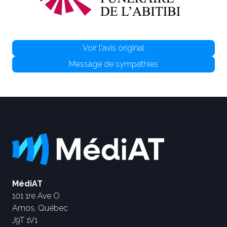
Voir l'avis original
Message de sympathies
MédiAT
101 1re Ave O
Amos, Québec
J9T 1V1