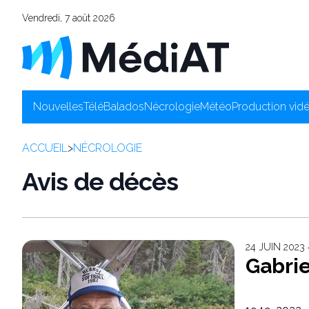
Vendredi, 7 août 2026
Nouvelles
Télé
Balados
Nécrologie
Météo
Production vid
ACCUEIL
>
NÉCROLOGIE
Avis de décès
24 JUIN 2023
Gabri