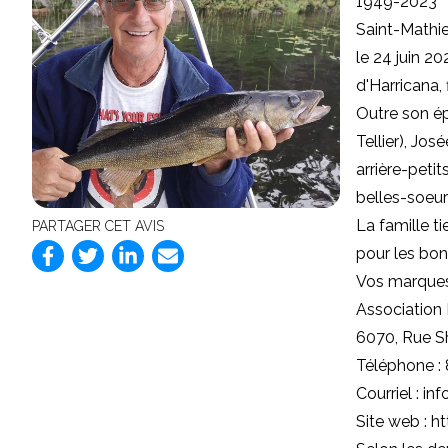
1949-2023
Saint-Mathie
le 24 juin 2
d'Harricana,
Outre son ép
Tellier), Jo
arrière-peti
belles-soeur
La famille t
PARTAGER CET AVIS
pour les bon
Vos marques
Association
6070, Rue S
Téléphone :
Courriel :
in
Site web :
h