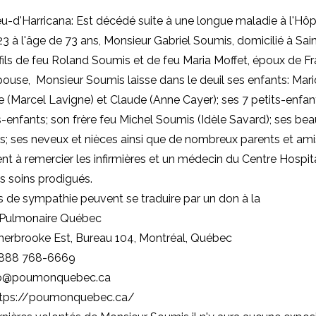
u-d'Harricana: Est décédé suite à une longue maladie à l'Hô
023 à l'âge de 73 ans, Monsieur Gabriel Soumis, domicilié à Sa
 fils de feu Roland Soumis et de feu Maria Moffet, époux de F
ouse, Monsieur Soumis laisse dans le deuil ses enfants: Mari
sée (Marcel Lavigne) et Claude (Anne Cayer); ses 7 petits-enfan
ts-enfants; son frère feu Michel Soumis (Idèle Savard); ses bea
s; ses neveux et nièces ainsi que de nombreux parents et amis
ient à remercier les infirmières et un médecin du Centre Hospi
s soins prodigués.
 de sympathie peuvent se traduire par un don à la
 Pulmonaire Québec
herbrooke Est, Bureau 104, Montréal, Québec
 888 768-6669
fo@poumonquebec.ca
ttps://poumonquebec.ca
/