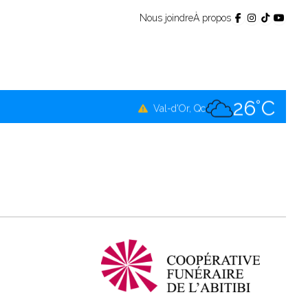
Nous joindre
À propos
24°C
Témiscamingue, Qc
24°C
La Sarre, Qc
26°C
Val-d'Or, Qc
24°C
Rouyn-Noranda, Qc
26°C
Amos, Qc