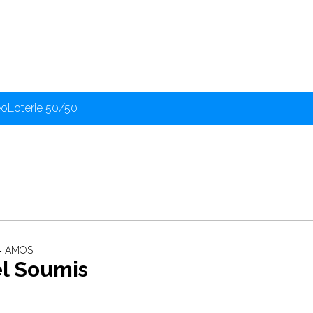
éo
Loterie 50/50
 ‐ AMOS
el Soumis