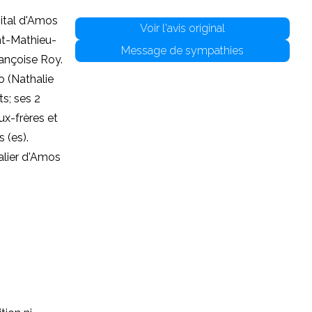
pital d'Amos
Voir l'avis original
int-Mathieu-
Message de sympathies
rançoise Roy.
o (Nathalie
ts; ses 2
ux-frères et
 (es).
talier d'Amos