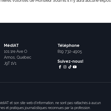
rnières volontés de Monsieur Soumis il n'y aura aucune exposi
MédiAT
Téléphone
101 1re Ave O
819 732-4905
Amos, Québec
Suivez-nous!
J9T 1V1
édiAT et son site web d'information, ne sont pas rattachés à aucun
es et pratiques journalistiques reconnues par la profession.