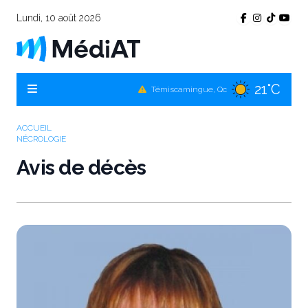
Lundi, 10 août 2026
21°C
Témiscamingue, Qc
19°C
La Sarre, Qc
21°C
Val-d'Or, Qc
ACCUEIL
NÉCROLOGIE
20°C
Rouyn-Noranda, Qc
Avis de décès
21°C
Amos, Qc