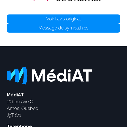
Voir l'avis original
Message de sympathies
MédiAT
101 1re Ave O
Amos, Québec
J9T 1V1
Téléphone