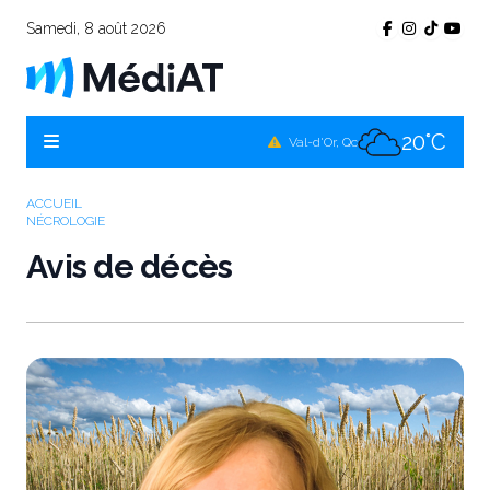
Samedi, 8 août 2026
18°C
Témiscamingue, Qc
21°C
La Sarre, Qc
20°C
Val-d'Or, Qc
20°C
Rouyn-Noranda, Qc
ACCUEIL
NÉCROLOGIE
20°C
Amos, Qc
Avis de décès