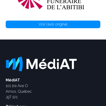
Voir l'avis original
MédiAT
101 1re Ave O
Amos, Québec
J9T 1V1