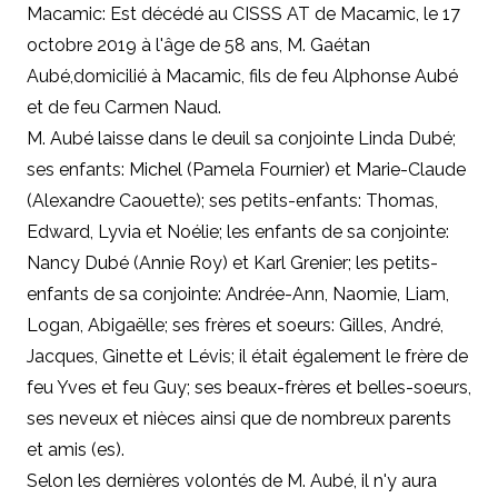
Macamic: Est décédé
au CISSS AT de Macamic,
le
17
octobre 2019 à l'âge de 58 ans,
M.
Gaétan
Aubé,
domicilié à Macamic,
fils de feu Alphonse Aubé
et de feu Carmen Naud.
M. Aubé laisse dans le deuil sa conjointe Linda Dubé;
ses enfants: Michel (Pamela Fournier) et Marie-Claude
(Alexandre Caouette); ses petits-enfants: Thomas,
Edward, Lyvia et Noélie; les enfants de sa conjointe:
Nancy Dubé (Annie Roy) et Karl Grenier; les petits-
enfants de sa conjointe: Andrée-Ann, Naomie, Liam,
Logan, Abigaëlle; ses frères et soeurs: Gilles, André,
Jacques, Ginette et Lévis; il était également le frère de
feu Yves et feu Guy; ses beaux-frères et belles-soeurs,
ses neveux et nièces ainsi que de nombreux parents
et amis (es).
Selon les dernières volontés de M. Aubé, il n'y aura