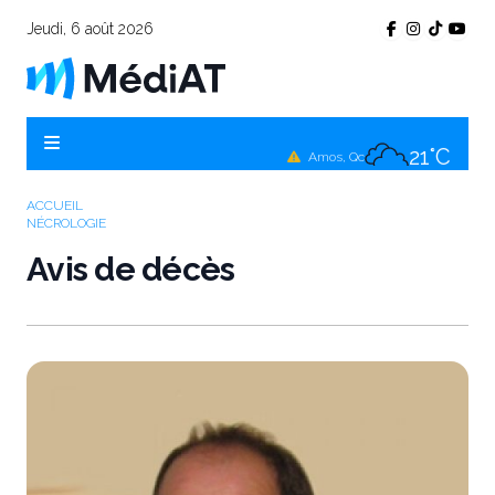
20°C
La Sarre, Qc
Jeudi, 6 août 2026
21°C
Val-d'Or, Qc
21°C
Rouyn-Noranda, Qc
21°C
Amos, Qc
ACCUEIL
NÉCROLOGIE
Avis de décès