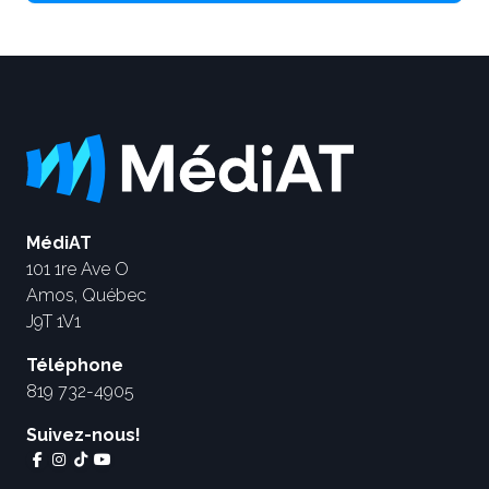
MédiAT
101 1re Ave O
Amos, Québec
J9T 1V1
Téléphone
819 732-4905
Suivez-nous!