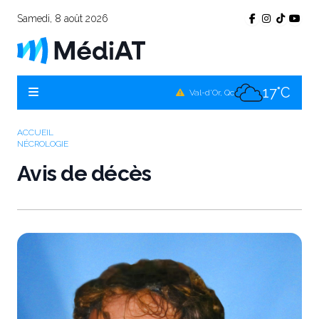
Samedi, 8 août 2026
16°C
Témiscamingue, Qc
18°C
La Sarre, Qc
17°C
Val-d'Or, Qc
16°C
Rouyn-Noranda, Qc
ACCUEIL
NÉCROLOGIE
17°C
Amos, Qc
Avis de décès