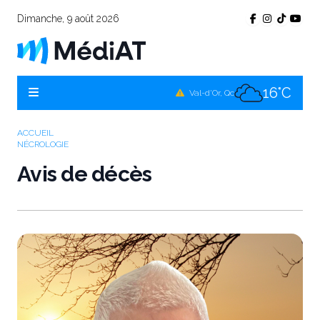
Dimanche, 9 août 2026
16°C
Témiscamingue, Qc
16°C
La Sarre, Qc
16°C
Val-d'Or, Qc
15°C
Rouyn-Noranda, Qc
ACCUEIL
NÉCROLOGIE
16°C
Amos, Qc
Avis de décès