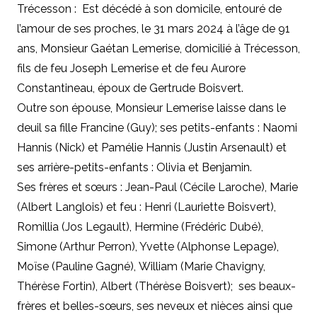
Trécesson : Est décédé à son domicile, entouré de
l’amour de ses proches, le 31 mars 2024 à l’âge de 91
ans, Monsieur Gaétan Lemerise, domicilié à Trécesson,
fils de feu Joseph Lemerise et de feu Aurore
Constantineau, époux de Gertrude Boisvert.
Outre son épouse, Monsieur Lemerise laisse dans le
deuil sa fille Francine (Guy); ses petits-enfants : Naomi
Hannis (Nick) et Pamélie Hannis (Justin Arsenault) et
ses arrière-petits-enfants : Olivia et Benjamin.
Ses frères et sœurs : Jean-Paul (Cécile Laroche), Marie
(Albert Langlois) et feu : Henri (Lauriette Boisvert),
Romillia (Jos Legault), Hermine (Frédéric Dubé),
Simone (Arthur Perron), Yvette (Alphonse Lepage),
Moïse (Pauline Gagné), William (Marie Chavigny,
Thérèse Fortin), Albert (Thérèse Boisvert); ses beaux-
frères et belles-sœurs, ses neveux et nièces ainsi que