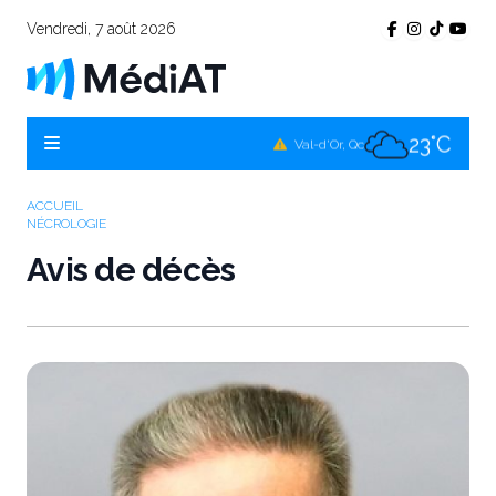
Vendredi, 7 août 2026
19°C
Témiscamingue, Qc
20°C
La Sarre, Qc
23°C
Val-d'Or, Qc
21°C
Rouyn-Noranda, Qc
ACCUEIL
NÉCROLOGIE
23°C
Amos, Qc
Avis de décès