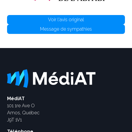
Voir l'avis original
Message de sympathies
MédiAT
101 1re Ave O
Amos, Québec
J9T 1V1
Téléphone