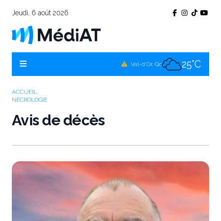
Jeudi, 6 août 2026
25°C
Témiscamingue, Qc
25°C
La Sarre, Qc
25°C
Val-d'Or, Qc
25°C
Rouyn-Noranda, Qc
ACCUEIL
NÉCROLOGIE
25°C
Amos, Qc
Avis de décès