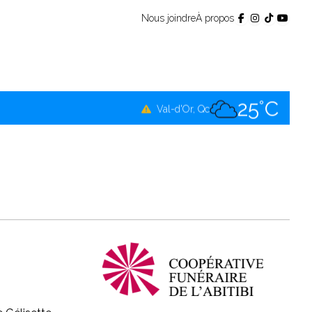
Nous joindre
À propos
25°C
Témiscamingue, Qc
25°C
La Sarre, Qc
25°C
Val-d'Or, Qc
25°C
Rouyn-Noranda, Qc
25°C
Amos, Qc