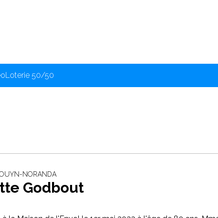
éo
Loterie 50/50
‐ ROUYN-NORANDA
ette Godbout