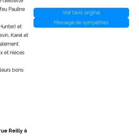
e Gélisette
feu Pauline
Voir l'avis original
Message de sympathies
Hunter) et
vin, Karel et
inalement
x et nièces
 leurs bons
rue Reilly à