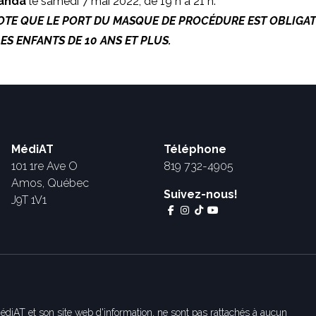
randa
le samedi 7 mai 2022, de 19 h à 21 h.
TE QUE LE PORT DU MASQUE DE PROCÉDURE EST OBLIGAT
ES ENFANTS DE 10 ANS ET PLUS.
MédiAT
Téléphone
101 1re Ave O
819 732-4905
Amos, Québec
Suivez-nous!
J9T 1V1
édiAT et son site web d'information, ne sont pas rattachés à aucun