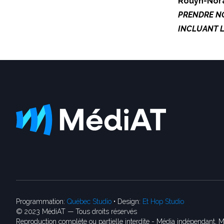
Rouyn-No
PRENDRE NO
INCLUANT L
Programmation:
Québec Studio
• Design:
Et Hop Studio
© 2023 MédiAT — Tous droits réservés
Reproduction complète ou partielle interdite - Média indépendant, M