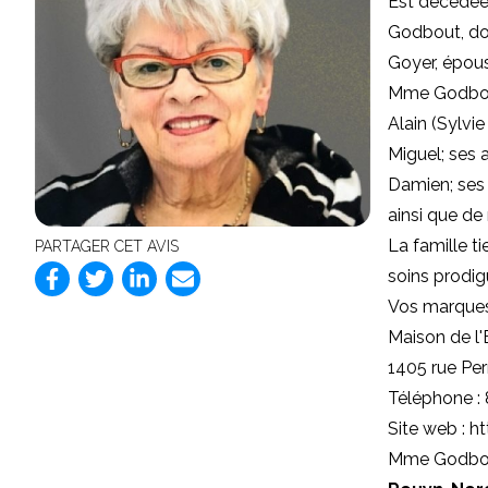
Est décédée 
Godbout, dom
Goyer, épou
Mme Godbout 
Alain (Sylvi
Miguel; ses 
Damien; ses 
ainsi que de
La famille t
PARTAGER CET AVIS
soins prodig
Vos marques
Maison de l
1405 rue Pe
Téléphone :
Site web : 
Mme Godbout 