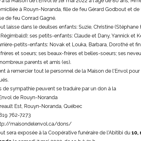
à la Maison de l'Envol le 1er mai 2022 à l'âge de 80 ans, Mm
iciliée à Rouyn-Noranda, fille de feu Gérard Godbout et de 
se de feu Conrad Gagné.
laisse dans le deuilses enfants: Suzie, Christine (Stéphane 
e Régimbald); ses petits-enfants: Claude et Dany, Yannick et Ke
arrière-petits-enfants: Novak et Louka, Barbara, Dorothé et f
frères et soeurs; ses beaux-frères et belles-soeurs; ses neveu
 nombreux parents et amis (es).
ient à remercier tout le personnel de la Maison de l'Envol pour
ués.
 de sympathie peuvent se traduire par un don à
la
'Envol de Rouyn-Noranda
rreault Est, Rouyn-Noranda, Québec
 819 762-7273
http://maisondelenvol.ca/dons/
sera exposée à la Coopérative funéraire de l'Abitibi du
10, 