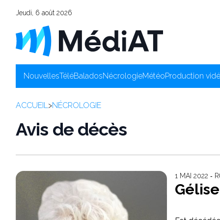
Jeudi, 6 août 2026
Nouvelles
Télé
Balados
Nécrologie
Météo
Production vid
ACCUEIL
>
NÉCROLOGIE
Avis de décès
1 MAI 2022 
Gélis