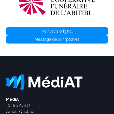
Voir l'avis original
Message de sympathies
MédiAT
101 1re Ave O
Amos, Québec