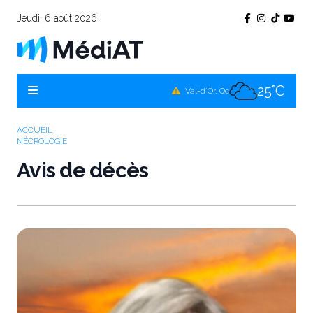
Jeudi, 6 août 2026
25°C
Témiscamingue, Qc
25°C
La Sarre, Qc
25°C
Val-d'Or, Qc
25°C
Rouyn-Noranda, Qc
ACCUEIL
NÉCROLOGIE
25°C
Amos, Qc
Avis de décès