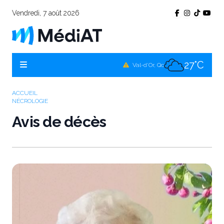
Vendredi, 7 août 2026
27°C
Témiscamingue, Qc
27°C
La Sarre, Qc
27°C
Val-d'Or, Qc
28°C
Rouyn-Noranda, Qc
ACCUEIL
NÉCROLOGIE
27°C
Amos, Qc
Avis de décès