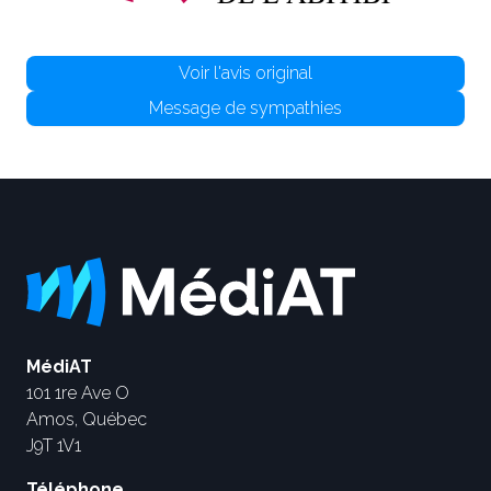
Voir l'avis original
Message de sympathies
MédiAT
101 1re Ave O
Amos, Québec
J9T 1V1
Téléphone