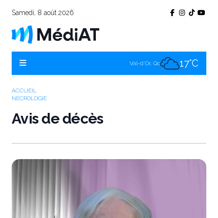
Samedi, 8 août 2026
22°C
Témiscamingue, Qc
20°C
La Sarre, Qc
17°C
Val-d'Or, Qc
20°C
Rouyn-Noranda, Qc
ACCUEIL
NÉCROLOGIE
17°C
Amos, Qc
Avis de décès