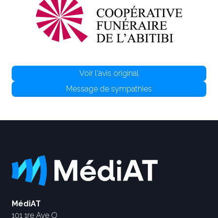
Voir l'avis original
Message de sympathies
MédiAT
101 1re Ave O