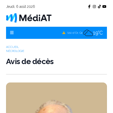
Jeudi, 6 août 2026
16°C
Témiscamingue, Qc
17°C
La Sarre, Qc
19°C
Val-d'Or, Qc
17°C
Rouyn-Noranda, Qc
ACCUEIL
NÉCROLOGIE
19°C
Amos, Qc
Avis de décès