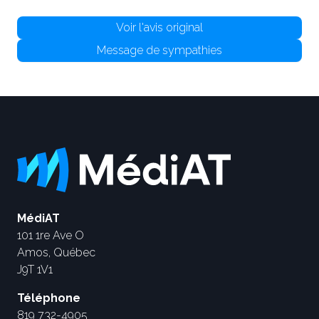
Voir l'avis original
Message de sympathies
MédiAT
101 1re Ave O
Amos, Québec
J9T 1V1
Téléphone
819 732-4905