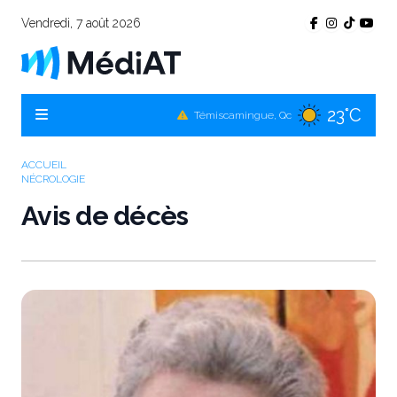
Vendredi, 7 août 2026
23°C
Témiscamingue, Qc
24°C
La Sarre, Qc
25°C
Val-d'Or, Qc
ACCUEIL
NÉCROLOGIE
24°C
Rouyn-Noranda, Qc
Avis de décès
25°C
Amos, Qc