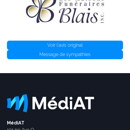
Voir l'avis original
Message de sympathies
MédiAT
101 1re Ave O