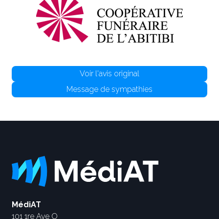
Voir l'avis original
Message de sympathies
MédiAT
101 1re Ave O