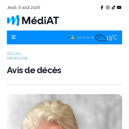
Jeudi, 6 août 2026
16°C
Témiscamingue, Qc
17°C
La Sarre, Qc
19°C
Val-d'Or, Qc
17°C
Rouyn-Noranda, Qc
ACCUEIL
NÉCROLOGIE
19°C
Amos, Qc
Avis de décès