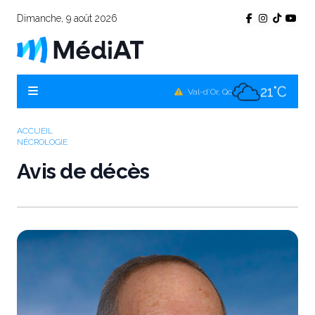
Dimanche, 9 août 2026
22°C
Témiscamingue, Qc
21°C
La Sarre, Qc
21°C
Val-d'Or, Qc
21°C
Rouyn-Noranda, Qc
ACCUEIL
NÉCROLOGIE
21°C
Amos, Qc
Avis de décès