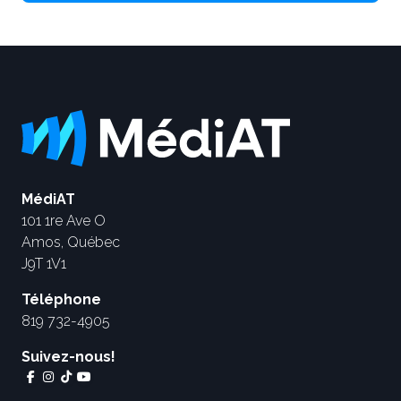
MédiAT
101 1re Ave O
Amos, Québec
J9T 1V1
Téléphone
819 732-4905
Suivez-nous!