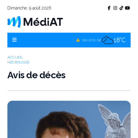
Dimanche, 9 août 2026
18°C
Témiscamingue, Qc
18°C
La Sarre, Qc
18°C
Val-d'Or, Qc
16°C
Rouyn-Noranda, Qc
ACCUEIL
NÉCROLOGIE
18°C
Amos, Qc
Avis de décès