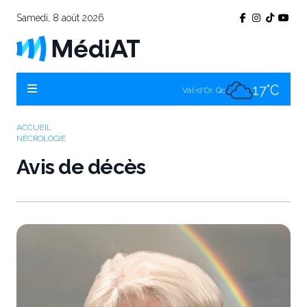
Samedi, 8 août 2026
22°C
Témiscamingue, Qc
20°C
La Sarre, Qc
17°C
Val-d'Or, Qc
20°C
Rouyn-Noranda, Qc
ACCUEIL
NÉCROLOGIE
17°C
Amos, Qc
Avis de décès