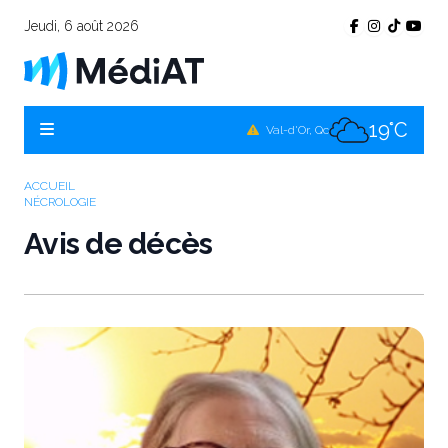
Jeudi, 6 août 2026
16°C
Témiscamingue, Qc
17°C
La Sarre, Qc
19°C
Val-d'Or, Qc
18°C
Rouyn-Noranda, Qc
ACCUEIL
NÉCROLOGIE
19°C
Amos, Qc
Avis de décès