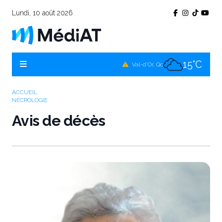
Lundi, 10 août 2026
16°C
Témiscamingue, Qc
16°C
La Sarre, Qc
15°C
Val-d'Or, Qc
15°C
Rouyn-Noranda, Qc
ACCUEIL
NÉCROLOGIE
15°C
Amos, Qc
Avis de décès