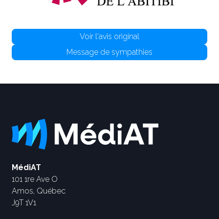
Voir l'avis original
Message de sympathies
MédiAT
101 1re Ave O
Amos, Québec
J9T 1V1