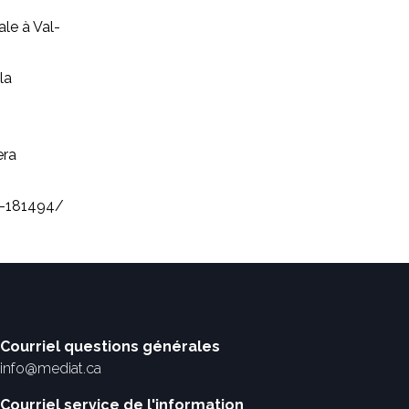
le à Val-
la
era
t-181494/
Courriel questions générales
info@mediat.ca
Courriel service de l'information