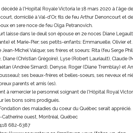
t décédé à l'Hopital Royale Victoria le 18 mars 2020 à l'âge de
court, domicilié à Val-d'Or, fils de feu Arthur Denoncourt et d
oux en 1ere noce de feu Olga Petranovich.
t laisse dans le deuil son épouse en 2e noces Diane Legault; s
ante) et Marie-Pier; ses petits-enfants: Emmanuelle, Olivier et
 Jean-Michel Valque; ses frères et soeurs: Rita (feu Serge Phil
), Diane (Christian Grégoire), Lyse (Robert Lauriault), Claude (
aétan (Andrée Simard), Denyse, Roger (Diane Tremblay) et A
usseau); ses beaux-frères et belles-soeurs, ses neveux et niè
eux parents et amis (es).
ient à remercier le personnel soignant de l'Hôpital Royal Victor
r les bons soins prodigués.
Fondation des maladies du coeur du Québec serait apprécié.
e-Catherine ouest, Montréal, Québec
 418 682-6387