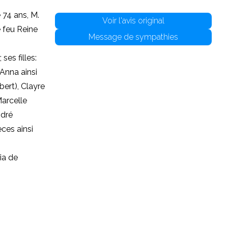
 74 ans, M.
Voir l'avis original
e feu Reine
Message de sympathies
es filles:
 Anna ainsi
bert), Clayre
Marcelle
ndré
ces ainsi
ia de