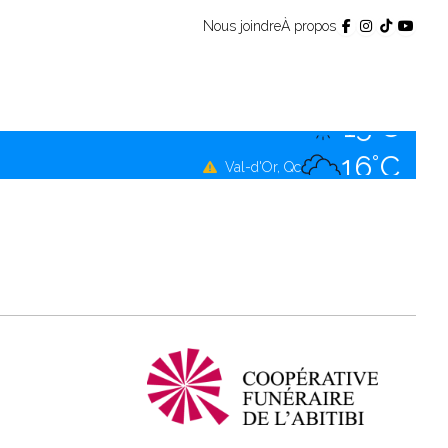
Nous joindre
À propos
14°C
Témiscamingue, Qc
15°C
La Sarre, Qc
16°C
Val-d'Or, Qc
15°C
Rouyn-Noranda, Qc
16°C
Amos, Qc