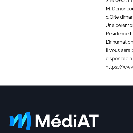
Site web : 
M. Denoncour
d'Orle diman
Une cérémoni
Résidence fu
L'inhumation 
Il vous sera 
disponible à 
https://www