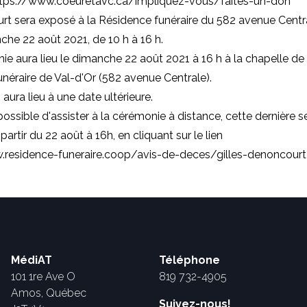
https://www.coeuretavc.ca/impliquez-vous/faites-un-don
t sera exposé à la Résidence funéraire du 582 avenue Centra
che 22 août 2021, de 10 h à 16 h.
e aura lieu le dimanche 22 août 2021 à 16 h à la chapelle de 
néraire de Val-d'Or (582 avenue Centrale).
aura lieu à une date ultérieure.
possible d'assister à la cérémonie à distance, cette dernière s
partir du 22 août à 16h, en cliquant sur le lien
.residence-funeraire.coop/avis-de-deces/gilles-denoncour
MédiAT
Téléphone
101 1re Ave O
819 732-4905
Amos, Québec
Suivez-nous!