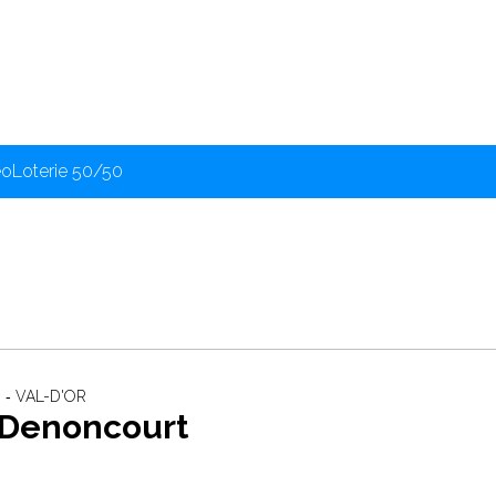
éo
Loterie 50/50
 ‐ VAL-D'OR
s Denoncourt