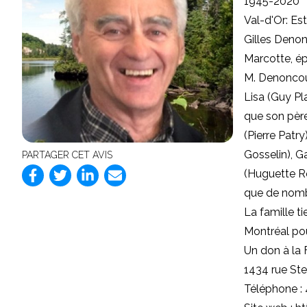
1945-2020
Val-d'Or: Es
Gilles Denon
Marcotte, ép
M. Denoncour
Lisa (Guy Pl
que son père
(Pierre Patry
Gosselin), G
PARTAGER CET AVIS
(Huguette Ro
que de nombr
La famille t
Montréal pou
Un don à la 
1434 rue St
Téléphone :