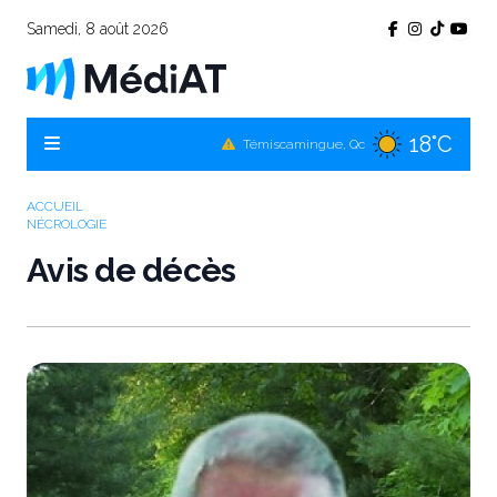
Samedi, 8 août 2026
18°C
Témiscamingue, Qc
19°C
La Sarre, Qc
19°C
ACCUEIL
Val-d'Or, Qc
NÉCROLOGIE
17°C
Rouyn-Noranda, Qc
Avis de décès
19°C
Amos, Qc