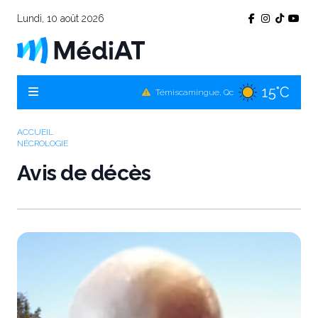
Lundi, 10 août 2026
15°C
Témiscamingue, Qc
16°C
La Sarre, Qc
15°C
Val-d'Or, Qc
ACCUEIL
NÉCROLOGIE
16°C
Rouyn-Noranda, Qc
Avis de décès
15°C
Amos, Qc