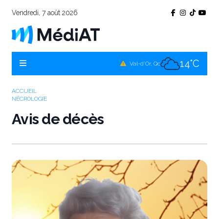
Vendredi, 7 août 2026
11°C
Témiscamingue, Qc
14°C
La Sarre, Qc
14°C
Val-d'Or, Qc
11°C
Rouyn-Noranda, Qc
ACCUEIL
NÉCROLOGIE
14°C
Amos, Qc
Avis de décès