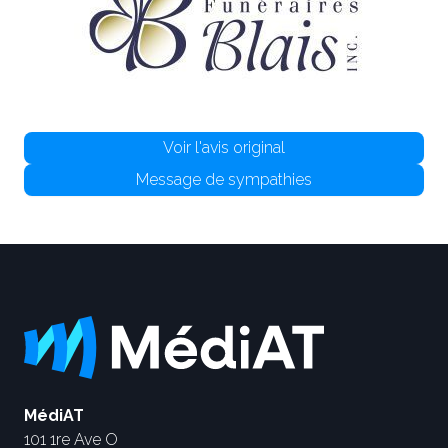
Voir l'avis original
Message de sympathies
MédiAT
101 1re Ave O