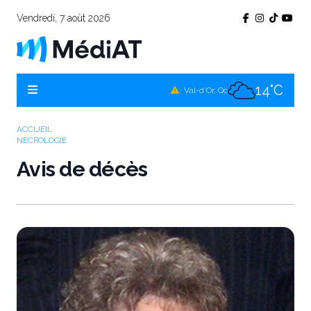
Vendredi, 7 août 2026
11°C
Témiscamingue, Qc
14°C
La Sarre, Qc
14°C
Val-d'Or, Qc
12°C
Rouyn-Noranda, Qc
ACCUEIL
NÉCROLOGIE
14°C
Amos, Qc
Avis de décès