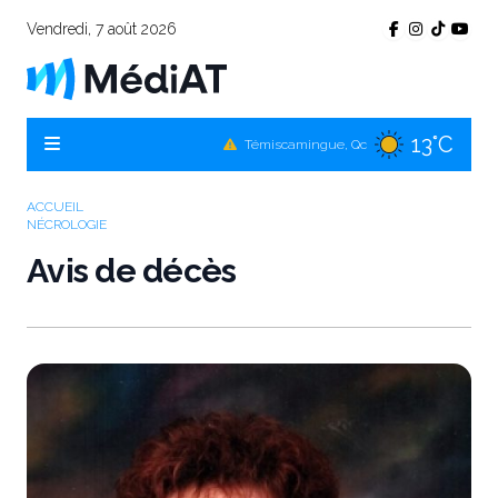
Vendredi, 7 août 2026
13°C
Témiscamingue, Qc
16°C
La Sarre, Qc
15°C
Val-d'Or, Qc
ACCUEIL
NÉCROLOGIE
14°C
Rouyn-Noranda, Qc
Avis de décès
15°C
Amos, Qc