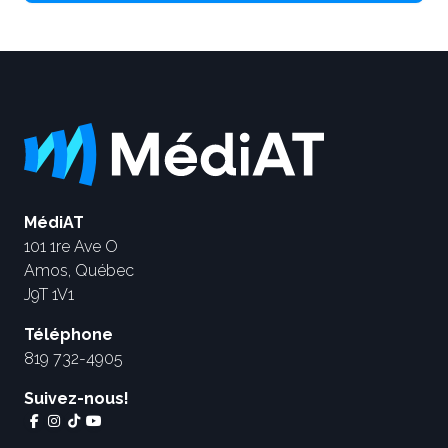
MédiAT
101 1re Ave O
Amos, Québec
J9T 1V1
Téléphone
819 732-4905
Suivez-nous!