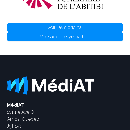
Voir l'avis original
Message de sympathies
MédiAT
101 1re Ave O
Amos, Québec
J9T 1V1