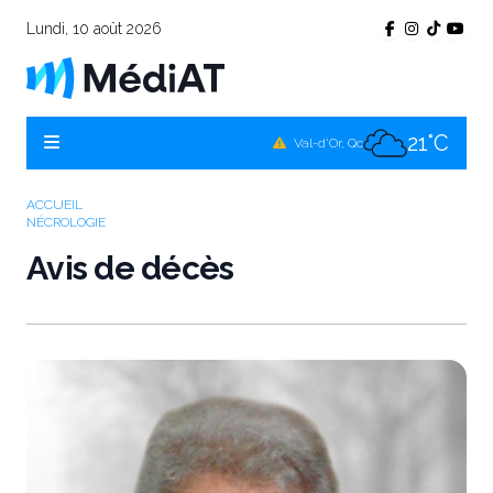
Lundi, 10 août 2026
21°C
Témiscamingue, Qc
19°C
La Sarre, Qc
21°C
Val-d'Or, Qc
20°C
Rouyn-Noranda, Qc
ACCUEIL
NÉCROLOGIE
21°C
Amos, Qc
Avis de décès