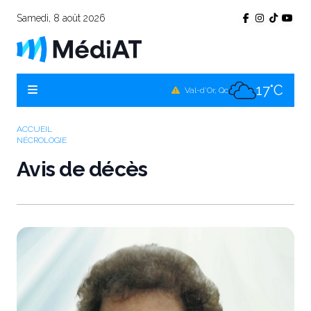
Samedi, 8 août 2026
20°C
Témiscamingue, Qc
16°C
La Sarre, Qc
17°C
Val-d'Or, Qc
17°C
Rouyn-Noranda, Qc
ACCUEIL
NÉCROLOGIE
17°C
Amos, Qc
Avis de décès