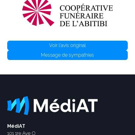
Voir l'avis original
Message de sympathies
MédiAT
101 1re Ave O