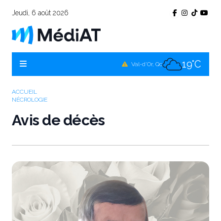
Jeudi, 6 août 2026
16°C
Témiscamingue, Qc
17°C
La Sarre, Qc
19°C
Val-d'Or, Qc
17°C
Rouyn-Noranda, Qc
ACCUEIL
NÉCROLOGIE
19°C
Amos, Qc
Avis de décès