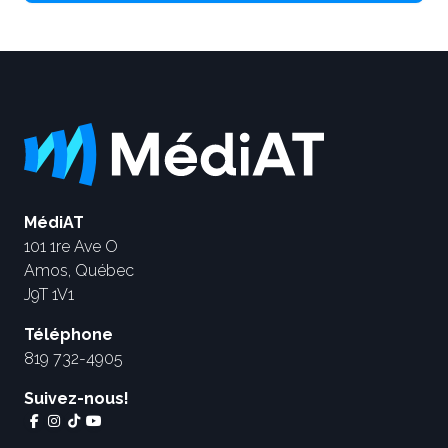
MédiAT
101 1re Ave O
Amos, Québec
J9T 1V1
Téléphone
819 732-4905
Suivez-nous!