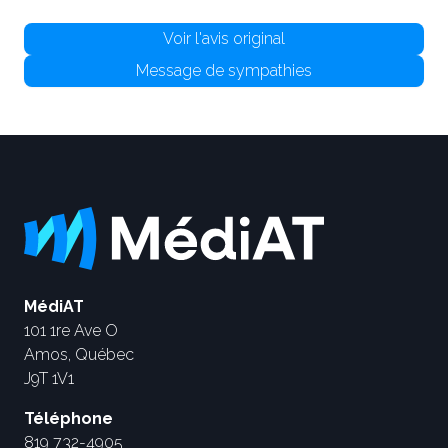
Voir l'avis original
Message de sympathies
MédiAT
101 1re Ave O
Amos, Québec
J9T 1V1
Téléphone
819 732-4905