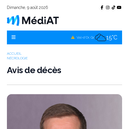
Dimanche, 9 août 2026
14°C
Témiscamingue, Qc
14°C
La Sarre, Qc
15°C
Val-d'Or, Qc
12°C
Rouyn-Noranda, Qc
ACCUEIL
NÉCROLOGIE
15°C
Amos, Qc
Avis de décès