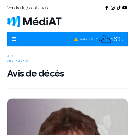
Vendredi, 7 août 2026
16°C
Témiscamingue, Qc
17°C
La Sarre, Qc
16°C
Val-d'Or, Qc
16°C
Rouyn-Noranda, Qc
ACCUEIL
NÉCROLOGIE
16°C
Amos, Qc
Avis de décès