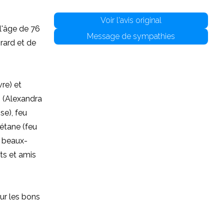
Voir l'avis original
l'âge de 76
Message de sympathies
rard et de
re) et
n (Alexandra
se), feu
aétane (feu
s beaux-
ts et amis
our les bons