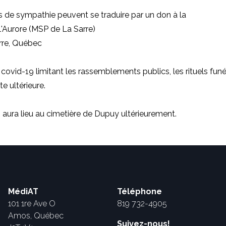
 de sympathie peuvent se traduire par un don à
la
'Aurore (MSP de La Sarre)
rre, Québec
 covid-19 limitant les rassemblements publics, les rituels funé
te ultérieure.
 aura lieu au cimetière de Dupuy ultérieurement.
MédiAT
Téléphone
101 1re Ave O
819 732-4905
Amos, Québec
Suivez-nous!