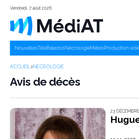
Vendredi, 7 août 2026
Nouvelles
Télé
Balados
Nécrologie
Météo
Production vid
ACCUEIL
>
NÉCROLOGIE
Avis de décès
23 DÉCEMBRE
Huguet