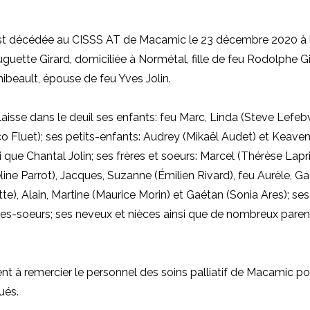
st décédée au CISSS AT de Macamic le 23 décembre 2020 à 
uette Girard, domiciliée à Normétal, fille de feu Rodolphe Gi
hibeault, épouse de feu Yves Jolin.
aisse dans le deuil ses enfants: feu Marc, Linda (Steve Lefebv
 Fluet); ses petits-enfants: Audrey (Mikaël Audet) et Keave
si que Chantal Jolin; ses frères et soeurs: Marcel (Thérèse Lapri
line Parrot), Jacques, Suzanne (Émilien Rivard), feu Aurèle, G
e), Alain, Martine (Maurice Morin) et Gaétan (Sonia Ares); se
lles-soeurs; ses neveux et nièces ainsi que de nombreux paren
ient à remercier le personnel des soins palliatif de Macamic p
ués.