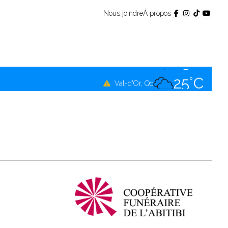
Nous joindre
À propos
22°C
Témiscamingue, Qc
23°C
La Sarre, Qc
25°C
Val-d'Or, Qc
23°C
Rouyn-Noranda, Qc
25°C
Amos, Qc