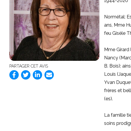
1944-2020
Normétal: E
ans, Mme Hug
feu Gisèle T
Mme Girard l
Nancy (Marco
B. Bois); ain
PARTAGER CET AVIS
Louis (Jaque
Yvan Duquett
frères et be
(es).
La famille t
soins prodig