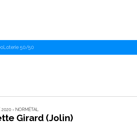
éo
Loterie 50/50
 2020 ‐ NORMÉTAL
te Girard (Jolin)