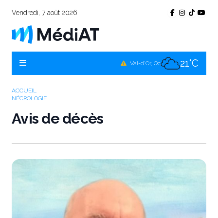
Vendredi, 7 août 2026
18°C
Témiscamingue, Qc
22°C
La Sarre, Qc
21°C
Val-d'Or, Qc
21°C
Rouyn-Noranda, Qc
ACCUEIL
NÉCROLOGIE
21°C
Amos, Qc
Avis de décès