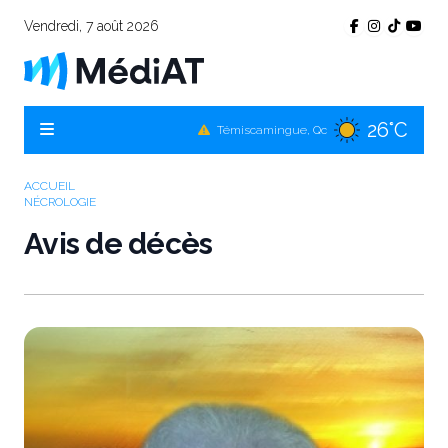
Vendredi, 7 août 2026
26°C
Témiscamingue, Qc
27°C
La Sarre, Qc
27°C
Val-d'Or, Qc
ACCUEIL
NÉCROLOGIE
27°C
Rouyn-Noranda, Qc
Avis de décès
27°C
Amos, Qc