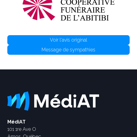
Voir l'avis original
Message de sympathies
MédiAT
101 1re Ave O
Amos, Québec