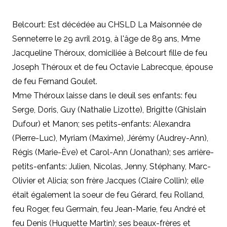
Belcourt: Est décédée au CHSLD La Maisonnée de
Senneterre le 29 avril 2019, à l'âge de 89 ans, Mme
Jacqueline Théroux, domiciliée à Belcourt fille de feu
Joseph Théroux et de feu Octavie Labrecque, épouse
de feu Fernand Goulet.
Mme Théroux laisse dans le deuil ses enfants: feu
Serge, Doris, Guy (Nathalie Lizotte), Brigitte (Ghislain
Dufour) et Manon; ses petits-enfants: Alexandra
(Pierre-Luc), Myriam (Maxime), Jérémy (Audrey-Ann),
Régis (Marie-Ève) et Carol-Ann (Jonathan); ses arrière-
petits-enfants: Julien, Nicolas, Jenny, Stéphany, Marc-
Olivier et Alicia; son frère Jacques (Claire Collin); elle
était également la soeur de feu Gérard, feu Rolland,
feu Roger, feu Germain, feu Jean-Marie, feu André et
feu Denis (Huguette Martin); ses beaux-frères et